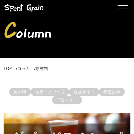
c
olumn
TOP
コラム
原材料
原材料
技術・ノウハウ
経営ガイド
醸造設備
開業ガイド