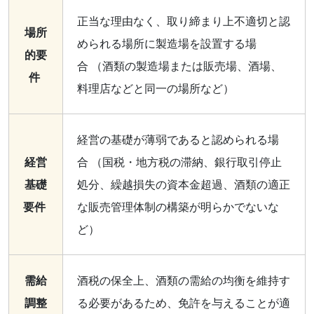
正当な理由なく、取り締まり上不適切と認
場所
められる場所に製造場を設置する場
的要
合 （酒類の製造場または販売場、酒場、
件
料理店などと同一の場所など）
経営の基礎が薄弱であると認められる場
経営
合 （国税・地方税の滞納、銀行取引停止
基礎
処分、繰越損失の資本金超過、酒類の適正
要件
な販売管理体制の構築が明らかでないな
ど）
需給
酒税の保全上、酒類の需給の均衡を維持す
調整
る必要があるため、免許を与えることが適